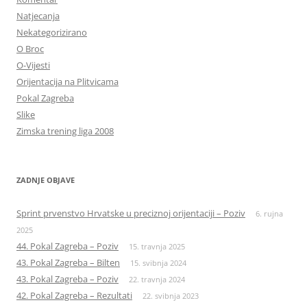
Natjecanja
Nekategorizirano
O Broc
O-Vijesti
Orijentacija na Plitvicama
Pokal Zagreba
Slike
Zimska trening liga 2008
ZADNJE OBJAVE
Sprint prvenstvo Hrvatske u preciznoj orijentaciji – Poziv
6. rujna
2025
44. Pokal Zagreba – Poziv
15. travnja 2025
43. Pokal Zagreba – Bilten
15. svibnja 2024
43. Pokal Zagreba – Poziv
22. travnja 2024
42. Pokal Zagreba – Rezultati
22. svibnja 2023