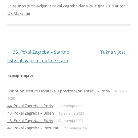
Ovaj unos je objavljen u
Pokal Zagreba
dana
20. rujna 2015
autor
Ok Maksimir
.
Navigacija
←
35. Pokal Zagreba – Startne
Tužna vijest
→
objava
liste, obavijesti i dužine staza
ZADNJE OBJAVE
Sprint prvenstvo Hrvatske u preciznoj orijentaciji – Poziv
6. rujna
2025
44. Pokal Zagreba – Poziv
15. travnja 2025
43. Pokal Zagreba – Bilten
15. svibnja 2024
43. Pokal Zagreba – Poziv
22. travnja 2024
42. Pokal Zagreba – Rezultati
22. svibnja 2023