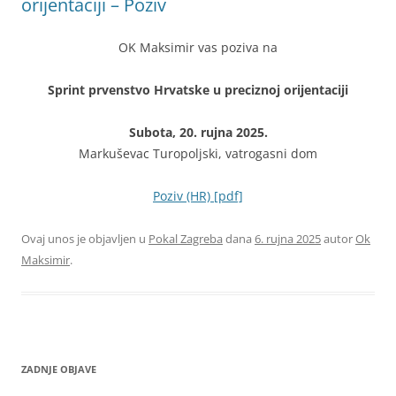
orijentaciji – Poziv
OK Maksimir vas poziva na
Sprint prvenstvo Hrvatske u preciznoj orijentaciji
Subota, 20. rujna 2025.
Markuševac Turopoljski, vatrogasni dom
Poziv (HR) [pdf]
Ovaj unos je objavljen u
Pokal Zagreba
dana
6. rujna 2025
autor
Ok
Maksimir
.
ZADNJE OBJAVE