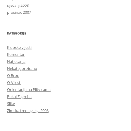
siječanj 2008
prosinac 2007
KATEGORIJE
Klupske vijesti
Komentar
Natjecanja
Nekategorizirano
O Broc
O-Vijesti
Orijentacija na Plitvicama
Pokal Zagreba
Slike
Zimska trening liga 2008