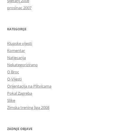
siječanj 2008
prosinac 2007
KATEGORIJE
Klupske vijesti
Komentar
Natjecanja
Nekategorizirano
O Broc
O-Vijesti
Orijentacija na Plitvicama
Pokal Zagreba
Slike
Zimska trening liga 2008
ZADNJE OBJAVE