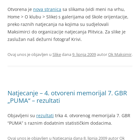
Otvorena je
nova stranica
sa slikama (vidi meni na vrhu,
Home > O klubu > Slike) s galerijama od škole orijentacije,
preko raznih natjecanja na kojima su sudjelovali
Maksimirci do organizacije natjecanja Plitvica. Za slike je
zaslužan naš dežurni fotograf Krivi.
Ovaj unos je objavljen u
Slike
dana
9. lipnja 2009
autor
Ok Maksimir
.
Natjecanje – 4. otvoreni memorijal 7. GBR
„PUMA“ – rezultati
Objavljeni su
rezultati
trka 4. otvorenog memorijala 7. GBR
“PUMA” s raznim dodatnim statističkim dodacima.
Ovaj unos je objavljen u
Natjecanja
dana
8. lipnja 2009
autor
Ok