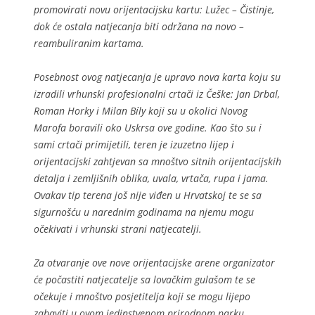
promovirati novu orijentacijsku kartu: Lužec – Čistinje,
dok će ostala natjecanja biti održana na novo –
reambuliranim kartama.
Posebnost ovog natjecanja je upravo nova karta koju su
izradili vrhunski profesionalni crtači iz Češke: Jan Drbal,
Roman Horky i Milan Bíly koji su u okolici Novog
Marofa boravili oko Uskrsa ove godine. Kao što su i
sami crtači primijetili, teren je izuzetno lijep i
orijentacijski zahtjevan sa mnoštvo sitnih orijentacijskih
detalja i zemljišnih oblika, uvala, vrtača, rupa i jama.
Ovakav tip terena još nije viđen u Hrvatskoj te se sa
sigurnošću u narednim godinama na njemu mogu
očekivati i vrhunski strani natjecatelji.
Za otvaranje ove nove orijentacijske arene organizator
će počastiti natjecatelje sa lovačkim gulašom te se
očekuje i mnoštvo posjetitelja koji se mogu lijepo
zabaviti u ovom jedinstvenom prirodnom parku.