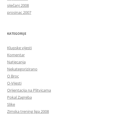
siječanj 2008
prosinac 2007
KATEGORIJE
Klupske vijesti
Komentar
Natjecanja
Nekategorizirano
O Broc
O-Vijesti
Orijentacija na Plitvicama
Pokal Zagreba
Slike
Zimska trening liga 2008