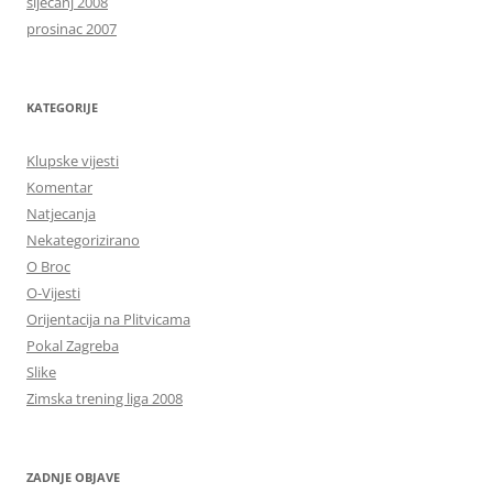
siječanj 2008
prosinac 2007
KATEGORIJE
Klupske vijesti
Komentar
Natjecanja
Nekategorizirano
O Broc
O-Vijesti
Orijentacija na Plitvicama
Pokal Zagreba
Slike
Zimska trening liga 2008
ZADNJE OBJAVE