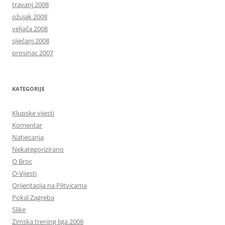
travanj 2008
ožujak 2008
veljača 2008
siječanj 2008
prosinac 2007
KATEGORIJE
Klupske vijesti
Komentar
Natjecanja
Nekategorizirano
O Broc
O-Vijesti
Orijentacija na Plitvicama
Pokal Zagreba
Slike
Zimska trening liga 2008