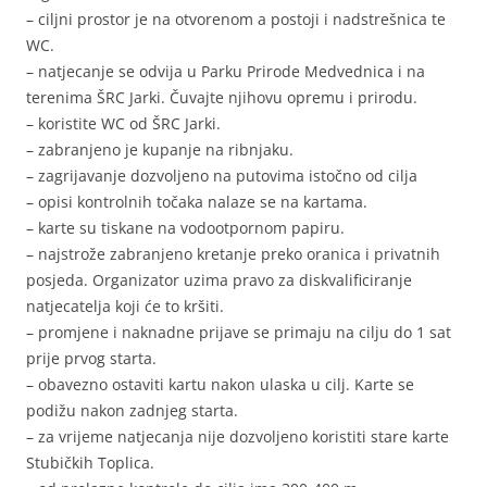
– ciljni prostor je na otvorenom a postoji i nadstrešnica te
WC.
– natjecanje se odvija u Parku Prirode Medvednica i na
terenima ŠRC Jarki. Čuvajte njihovu opremu i prirodu.
– koristite WC od ŠRC Jarki.
– zabranjeno je kupanje na ribnjaku.
– zagrijavanje dozvoljeno na putovima istočno od cilja
– opisi kontrolnih točaka nalaze se na kartama.
– karte su tiskane na vodootpornom papiru.
– najstrože zabranjeno kretanje preko oranica i privatnih
posjeda. Organizator uzima pravo za diskvalificiranje
natjecatelja koji će to kršiti.
– promjene i naknadne prijave se primaju na cilju do 1 sat
prije prvog starta.
– obavezno ostaviti kartu nakon ulaska u cilj. Karte se
podižu nakon zadnjeg starta.
– za vrijeme natjecanja nije dozvoljeno koristiti stare karte
Stubičkih Toplica.