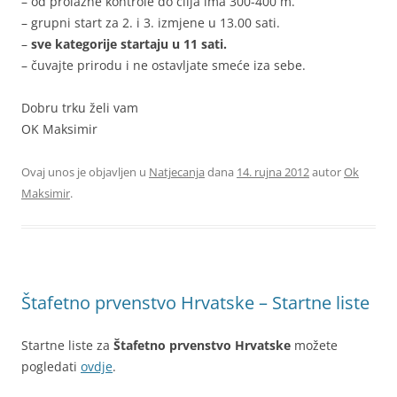
– od prolazne kontrole do cilja ima 300-400 m.
– grupni start za 2. i 3. izmjene u 13.00 sati.
–
sve kategorije startaju u 11 sati.
– čuvajte prirodu i ne ostavljate smeće iza sebe.
Dobru trku želi vam
OK Maksimir
Ovaj unos je objavljen u
Natjecanja
dana
14. rujna 2012
autor
Ok
Maksimir
.
Štafetno prvenstvo Hrvatske – Startne liste
Startne liste za
Štafetno prvenstvo Hrvatske
možete
pogledati
ovdje
.