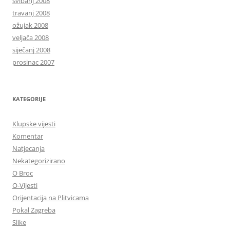
svibanj 2008
travanj 2008
ožujak 2008
veljača 2008
siječanj 2008
prosinac 2007
KATEGORIJE
Klupske vijesti
Komentar
Natjecanja
Nekategorizirano
O Broc
O-Vijesti
Orijentacija na Plitvicama
Pokal Zagreba
Slike