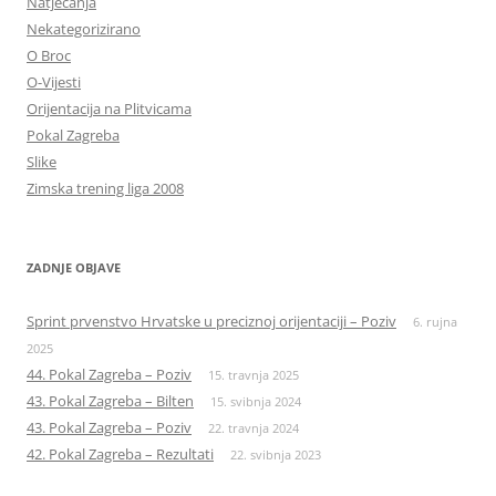
Natjecanja
Nekategorizirano
O Broc
O-Vijesti
Orijentacija na Plitvicama
Pokal Zagreba
Slike
Zimska trening liga 2008
ZADNJE OBJAVE
Sprint prvenstvo Hrvatske u preciznoj orijentaciji – Poziv
6. rujna
2025
44. Pokal Zagreba – Poziv
15. travnja 2025
43. Pokal Zagreba – Bilten
15. svibnja 2024
43. Pokal Zagreba – Poziv
22. travnja 2024
42. Pokal Zagreba – Rezultati
22. svibnja 2023