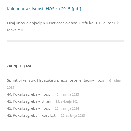
Kalendar aktivnosti HOS za 2015 [pdf]
Ovaj unos je objavljen u
Natjecanja
dana
7. ožujka 2015
autor
Ok
Maksimir
.
ZADNJE OBJAVE
Sprint prvenstvo Hrvatske u preciznoj orijentaciji – Poziv
6. rujna
2025
44. Pokal Zagreba – Poziv
15. travnja 2025
43. Pokal Zagreba – Bilten
15. svibnja 2024
43. Pokal Zagreba – Poziv
22. travnja 2024
42. Pokal Zagreba – Rezultati
22. svibnja 2023