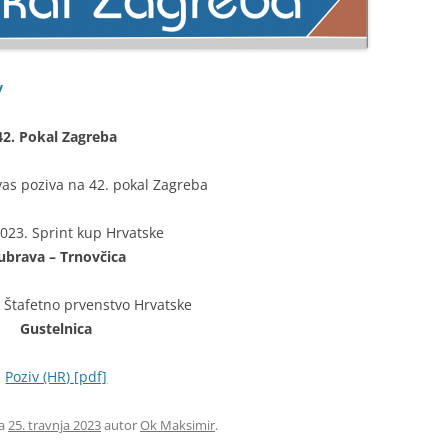
v
42. Pokal Zagreba
as poziva na 42. pokal Zagreba
2023. Sprint kup Hrvatske
ubrava – Trnovčica
. Štafetno prvenstvo Hrvatske
Gustelnica
Poziv (HR) [pdf]
a
25. travnja 2023
autor
Ok Maksimir
.