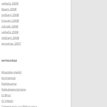
veljača 2009
lipanj 2008
svibanj 2008
travanj 2008
ožujak 2008
veljača 2008
siječanj 2008
prosinac 2007
KATEGORIJE
Klupske vijesti
Komentar
Natjecanja
Nekategorizirano
O Broc
O-Vijesti
Orijentacija na Plitvicama