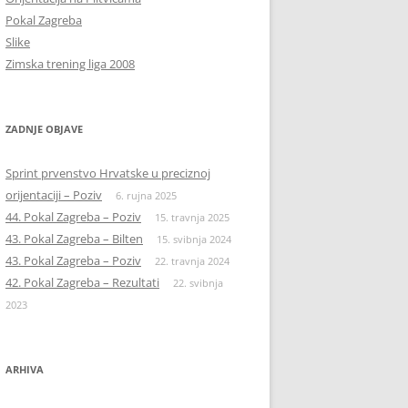
Pokal Zagreba
Slike
Zimska trening liga 2008
ZADNJE OBJAVE
Sprint prvenstvo Hrvatske u preciznoj
orijentaciji – Poziv
6. rujna 2025
44. Pokal Zagreba – Poziv
15. travnja 2025
43. Pokal Zagreba – Bilten
15. svibnja 2024
43. Pokal Zagreba – Poziv
22. travnja 2024
42. Pokal Zagreba – Rezultati
22. svibnja
2023
ARHIVA