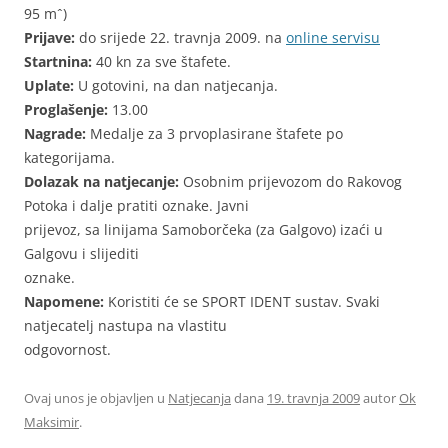
95 mˆ)
Prijave:
do srijede 22. travnja 2009. na
online servisu
Startnina:
40 kn za sve štafete.
Uplate:
U gotovini, na dan natjecanja.
Proglašenje:
13.00
Nagrade:
Medalje za 3 prvoplasirane štafete po
kategorijama.
Dolazak na natjecanje:
Osobnim prijevozom do Rakovog
Potoka i dalje pratiti oznake. Javni
prijevoz, sa linijama Samoborčeka (za Galgovo) izaći u
Galgovu i slijediti
oznake.
Napomene:
Koristiti će se SPORT IDENT sustav. Svaki
natjecatelj nastupa na vlastitu
odgovornost.
Ovaj unos je objavljen u
Natjecanja
dana
19. travnja 2009
autor
Ok
Maksimir
.