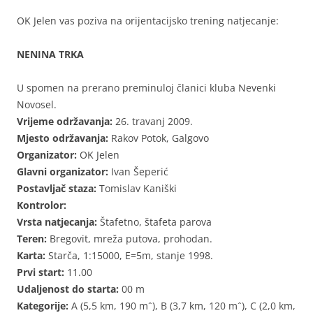
OK Jelen vas poziva na orijentacijsko trening natjecanje:
NENINA TRKA
U spomen na prerano preminuloj članici kluba Nevenki
Novosel.
Vrijeme održavanja:
26. travanj 2009.
Mjesto održavanja:
Rakov Potok, Galgovo
Organizator:
OK Jelen
Glavni organizator:
Ivan Šeperić
Postavljač staza:
Tomislav Kaniški
Kontrolor:
Vrsta natjecanja:
Štafetno, štafeta parova
Teren:
Bregovit, mreža putova, prohodan.
Karta:
Starča, 1:15000, E=5m, stanje 1998.
Prvi start:
11.00
Udaljenost do starta:
00 m
Kategorije:
A (5,5 km, 190 mˆ), B (3,7 km, 120 mˆ), C (2,0 km,