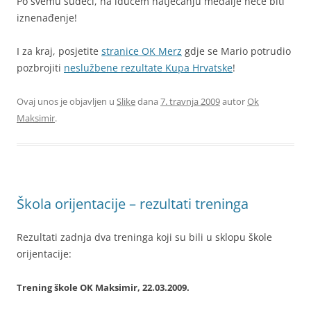
Po svemu sudeći, na idućem natjecanju medalje neće biti
iznenađenje!
I za kraj, posjetite
stranice OK Merz
gdje se Mario potrudio
pozbrojiti
neslužbene rezultate Kupa Hrvatske
!
Ovaj unos je objavljen u
Slike
dana
7. travnja 2009
autor
Ok
Maksimir
.
Škola orijentacije – rezultati treninga
Rezultati zadnja dva treninga koji su bili u sklopu škole
orijentacije:
Trening škole OK Maksimir, 22.03.2009.