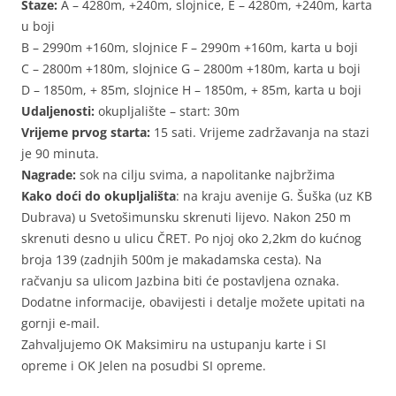
Staze:
A – 4280m, +240m, slojnice, E – 4280m, +240m, karta
u boji
B – 2990m +160m, slojnice F – 2990m +160m, karta u boji
C – 2800m +180m, slojnice G – 2800m +180m, karta u boji
D – 1850m, + 85m, slojnice H – 1850m, + 85m, karta u boji
Udaljenosti:
okupljalište – start: 30m
Vrijeme prvog starta:
15 sati. Vrijeme zadržavanja na stazi
je 90 minuta.
Nagrade:
sok na cilju svima, a napolitanke najbržima
Kako doći do okupljališta
: na kraju avenije G. Šuška (uz KB
Dubrava) u Svetošimunsku skrenuti lijevo. Nakon 250 m
skrenuti desno u ulicu ČRET. Po njoj oko 2,2km do kućnog
broja 139 (zadnjih 500m je makadamska cesta). Na
račvanju sa ulicom Jazbina biti će postavljena oznaka.
Dodatne informacije, obavijesti i detalje možete upitati na
gornji e-mail.
Zahvaljujemo OK Maksimiru na ustupanju karte i SI
opreme i OK Jelen na posudbi SI opreme.