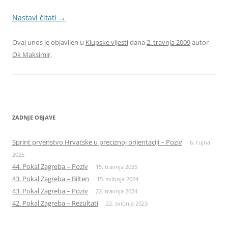
Nastavi čitati
→
Ovaj unos je objavljen u
Klupske vijesti
dana
2. travnja 2009
autor
Ok Maksimir
.
ZADNJE OBJAVE
Sprint prvenstvo Hrvatske u preciznoj orijentaciji – Poziv
6. rujna
2025
44. Pokal Zagreba – Poziv
15. travnja 2025
43. Pokal Zagreba – Bilten
15. svibnja 2024
43. Pokal Zagreba – Poziv
22. travnja 2024
42. Pokal Zagreba – Rezultati
22. svibnja 2023