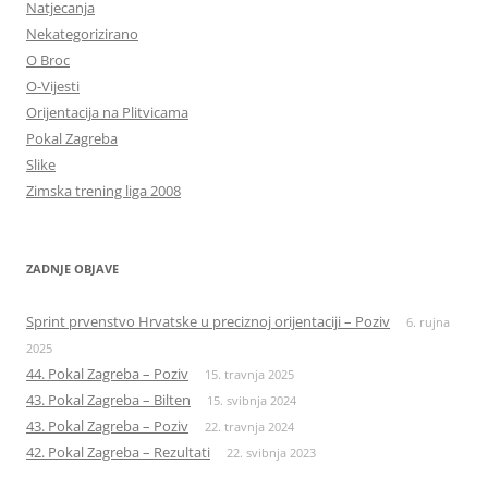
Natjecanja
Nekategorizirano
O Broc
O-Vijesti
Orijentacija na Plitvicama
Pokal Zagreba
Slike
Zimska trening liga 2008
ZADNJE OBJAVE
Sprint prvenstvo Hrvatske u preciznoj orijentaciji – Poziv
6. rujna
2025
44. Pokal Zagreba – Poziv
15. travnja 2025
43. Pokal Zagreba – Bilten
15. svibnja 2024
43. Pokal Zagreba – Poziv
22. travnja 2024
42. Pokal Zagreba – Rezultati
22. svibnja 2023