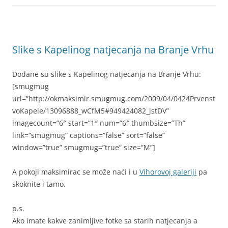
Slike s Kapelinog natjecanja na Branje Vrhu
Dodane su slike s Kapelinog natjecanja na Branje Vrhu:
[smugmug
url=”http://okmaksimir.smugmug.com/2009/04/0424Prvenst
voKapele/13096888_wCfM5#949424082_jstDV”
imagecount=”6″ start=”1″ num=”6″ thumbsize=”Th”
link=”smugmug” captions=”false” sort=”false”
window=”true” smugmug=”true” size=”M”]
A pokoji maksimirac se može naći i u
Vihorovoj galeriji
pa
skoknite i tamo.
p.s.
Ako imate kakve zanimljive fotke sa starih natjecanja a