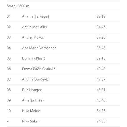
Staza: 2800 m
01.
Anamarija Kegelj
33:19
02.
Antun Matijašec
34:46
03.
Andrej Mokos
37:25
04.
Ana Maria Varošanec
38:48
05.
Dominik Klasić
39:18
06.
Emma Rački Grakalić
40:49
07.
Andrija Đurđević
47:37
08.
Filip Hranjec
48:31
09.
Amalija Hršak
48:46
10.
Nika Mokos
54:35
–.
Nika Sakar
24:33