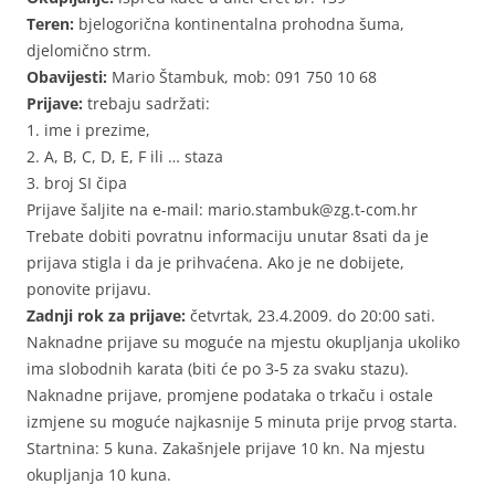
Teren:
bjelogorična kontinentalna prohodna šuma,
djelomično strm.
Obavijesti:
Mario Štambuk, mob: 091 750 10 68
Prijave:
trebaju sadržati:
1. ime i prezime,
2. A, B, C, D, E, F ili … staza
3. broj SI čipa
Prijave šaljite na e-mail: mario.stambuk@zg.t-com.hr
Trebate dobiti povratnu informaciju unutar 8sati da je
prijava stigla i da je prihvaćena. Ako je ne dobijete,
ponovite prijavu.
Zadnji rok za prijave:
četvrtak, 23.4.2009. do 20:00 sati.
Naknadne prijave su moguće na mjestu okupljanja ukoliko
ima slobodnih karata (biti će po 3-5 za svaku stazu).
Naknadne prijave, promjene podataka o trkaču i ostale
izmjene su moguće najkasnije 5 minuta prije prvog starta.
Startnina: 5 kuna. Zakašnjele prijave 10 kn. Na mjestu
okupljanja 10 kuna.