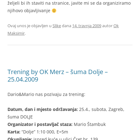
željeli bi ih staviti na stranice, javite mi se da organiziramo
njihovo objavljivanje
Ovaj unos je objavljen u
Slike
dana
14. travnja 2009
autor
Ok
Maksimir
.
Trening by OK Merz – šuma Dolje –
25.04.2009
Dario&Mario nas pozivaju za trening:
Datum, dan i mjesto održavanja:
25.4., subota, Zagreb,
šuma DOLJE
Organizator i postavljač staza:
Mario Štambuk
Karta:
“Dolje” 1:10 000, E=5m
Okupljanje:
ispred kuće u ulici Čret br. 139