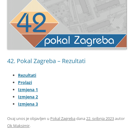
42. Pokal Zagreba – Rezultati
Rezultati
Prolazi
Izmjena 1
Izmjena 2
Izmjena 3
Ovaj unos je objavljen u
Pokal Zagreba
dana
22. svibnja 2023
autor
Ok Maksimir
.