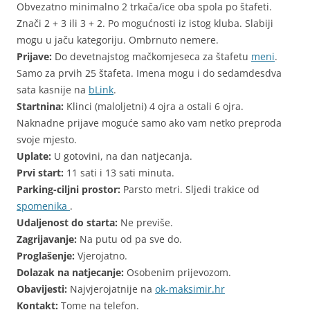
Obvezatno minimalno 2 trkača/ice oba spola po štafeti.
Znači 2 + 3 ili 3 + 2. Po mogućnosti iz istog kluba. Slabiji
mogu u jaču kategoriju. Ombrnuto nemere.
Prijave:
Do devetnajstog mačkomjeseca za štafetu
meni
.
Samo za prvih 25 štafeta. Imena mogu i do sedamdesdva
sata kasnije na
bLink
.
Startnina:
Klinci (maloljetni) 4 ojra a ostali 6 ojra.
Naknadne prijave moguće samo ako vam netko preproda
svoje mjesto.
Uplate:
U gotovini, na dan natjecanja.
Prvi start:
11 sati i 13 sati minuta.
Parking-ciljni prostor:
Parsto metri. Sljedi trakice od
spomenika
.
Udaljenost do starta:
Ne previše.
Zagrijavanje:
Na putu od pa sve do.
Proglašenje:
Vjerojatno.
Dolazak na natjecanje:
Osobenim prijevozom.
Obavijesti:
Najvjerojatnije na
ok-maksimir.hr
Kontakt:
Tome na telefon.