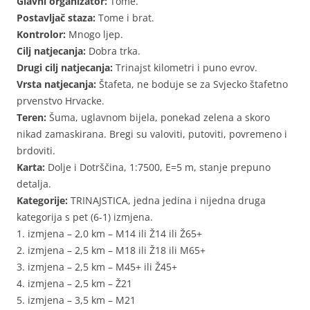
Glavni organizator:
Tome.
Postavljač staza:
Tome i brat.
Kontrolor:
Mnogo ljep.
Cilj natjecanja:
Dobra trka.
Drugi cilj natjecanja:
Trinajst kilometri i puno evrov.
Vrsta natjecanja:
Štafeta, ne boduje se za Svjecko štafetno
prvenstvo Hrvacke.
Teren:
Šuma, uglavnom bijela, ponekad zelena a skoro
nikad zamaskirana. Bregi su valoviti, putoviti, povremeno i
brdoviti.
Karta:
Dolje i Dotrščina, 1:7500, E=5 m, stanje prepuno
detalja.
Kategorije:
TRINAJSTICA, jedna jedina i nijedna druga
kategorija s pet (6-1) izmjena.
1. izmjena – 2,0 km – M14 ili Ž14 ili Ž65+
2. izmjena – 2,5 km – M18 ili Ž18 ili M65+
3. izmjena – 2,5 km – M45+ ili Ž45+
4. izmjena – 2,5 km – Ž21
5. izmjena – 3,5 km – M21