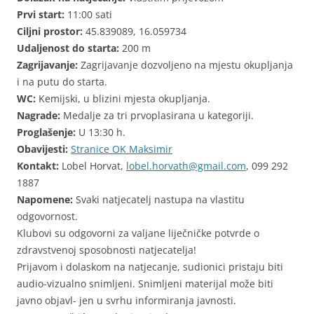
Prvi start:
11:00 sati
Ciljni prostor:
45.839089, 16.059734
Udaljenost do starta:
200 m
Zagrijavanje:
Zagrijavanje dozvoljeno na mjestu okupljanja
i na putu do starta.
WC:
Kemijski, u blizini mjesta okupljanja.
Nagrade:
Medalje za tri prvoplasirana u kategoriji.
Proglašenje:
U 13:30 h.
Obavijesti:
Stranice OK Maksimir
Kontakt:
Lobel Horvat,
lobel.horvath@gmail.com
, 099 292
1887
Napomene:
Svaki natjecatelj nastupa na vlastitu
odgovornost.
Klubovi su odgovorni za valjane liječničke potvrde o
zdravstvenoj sposobnosti natjecatelja!
Prijavom i dolaskom na natjecanje, sudionici pristaju biti
audio-vizualno snimljeni. Snimljeni materijal može biti
javno objavl- jen u svrhu informiranja javnosti.