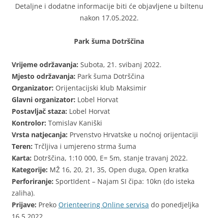
Detaljne i dodatne informacije biti će objavljene u biltenu
nakon 17.05.2022.
Park šuma Dotrščina
Vrijeme održavanja:
Subota, 21. svibanj 2022.
Mjesto održavanja:
Park šuma Dotrščina
Organizator:
Orijentacijski klub Maksimir
Glavni organizator:
Lobel Horvat
Postavljač staza:
Lobel Horvat
Kontrolor:
Tomislav Kaniški
Vrsta natjecanja:
Prvenstvo Hrvatske u noćnoj orijentaciji
Teren:
Trčljiva i umjereno strma šuma
Karta:
Dotrščina, 1:10 000, E= 5m, stanje travanj 2022.
Kategorije:
MŽ 16, 20, 21, 35, Open duga, Open kratka
Perforiranje:
SportIdent – Najam SI čipa: 10kn (do isteka
zaliha).
Prijave:
Preko
Orienteering Online servisa
do ponedjeljka
16.5.2022.