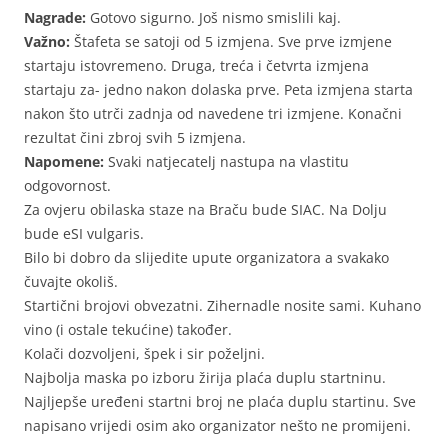
Nagrade:
Gotovo sigurno. Još nismo smislili kaj.
Važno:
Štafeta se satoji od 5 izmjena. Sve prve izmjene
startaju istovremeno. Druga, treća i četvrta izmjena
startaju za- jedno nakon dolaska prve. Peta izmjena starta
nakon što utrči zadnja od navedene tri izmjene. Konačni
rezultat čini zbroj svih 5 izmjena.
Napomene:
Svaki natjecatelj nastupa na vlastitu
odgovornost.
Za ovjeru obilaska staze na Braču bude SIAC. Na Dolju
bude eSI vulgaris.
Bilo bi dobro da slijedite upute organizatora a svakako
čuvajte okoliš.
Startični brojovi obvezatni. Zihernadle nosite sami. Kuhano
vino (i ostale tekućine) također.
Kolači dozvoljeni, špek i sir poželjni.
Najbolja maska po izboru žirija plaća duplu startninu.
Najljepše uređeni startni broj ne plaća duplu startinu. Sve
napisano vrijedi osim ako organizator nešto ne promijeni.