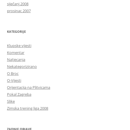
siječanj 2008
prosinac 2007
KATEGORIJE
Klupske vijesti
Komentar
Natjecanja
Nekategorizirano
O Broc
O-Vijesti
Orijentacija na Plitvicama
Pokal Zagreba
Slike
Zimska trening liga 2008
ZADNJE OBJAVE