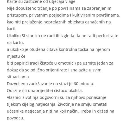
Karte su zaštićene od utjecaja vlage.
Nije dopušteno trčanje po površinama sa zabranjenim
pristupom, privatnim posjedima i kultiviranim površinama,
kao niti prelaženje neprelaznih objekata označenih na
karti.
Ukoliko SI stanica ne radi ili izgleda da ne radi perforirajte
na kartu,
a ukoliko je otuđena čitava kontrolna točka na njenom
mjestu će
biti papirići (radi čistoće u omotnici) pa uzmite jedan za
dokaz da se odlično orijentirate i snalazite u svim
situacijama.
Dozvoljeno zadržavanje na stazi je 60 minuta.
Održite (ili unaprijedite) čistoću okoliša.
Vlasnici životinja odgovorni su za njihovo ponašanje
tijekom cijelog natjecanja. Životinje ne smiju ometati
učesnike natjecanja niti na koji način. Treba ih držati na
povodcu.