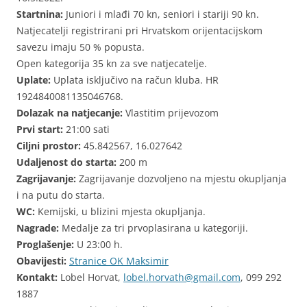
Startnina:
Juniori i mlađi 70 kn, seniori i stariji 90 kn.
Natjecatelji registrirani pri Hrvatskom orijentacijskom
savezu imaju 50 % popusta.
Open kategorija 35 kn za sve natjecatelje.
Uplate:
Uplata isključivo na račun kluba. HR
1924840081135046768.
Dolazak na natjecanje:
Vlastitim prijevozom
Prvi start:
21:00 sati
Ciljni prostor:
45.842567, 16.027642
Udaljenost do starta:
200 m
Zagrijavanje:
Zagrijavanje dozvoljeno na mjestu okupljanja
i na putu do starta.
WC:
Kemijski, u blizini mjesta okupljanja.
Nagrade:
Medalje za tri prvoplasirana u kategoriji.
Proglašenje:
U 23:00 h.
Obavijesti:
Stranice OK Maksimir
Kontakt:
Lobel Horvat,
lobel.horvath@gmail.com
, 099 292
1887