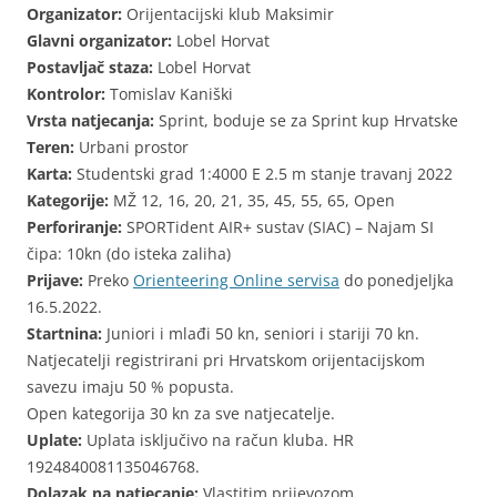
Organizator:
Orijentacijski klub Maksimir
Glavni organizator:
Lobel Horvat
Postavljač staza:
Lobel Horvat
Kontrolor:
Tomislav Kaniški
Vrsta natjecanja:
Sprint, boduje se za Sprint kup Hrvatske
Teren:
Urbani prostor
Karta:
Studentski grad 1:4000 E 2.5 m stanje travanj 2022
Kategorije:
MŽ 12, 16, 20, 21, 35, 45, 55, 65, Open
Perforiranje:
SPORTident AIR+ sustav (SIAC) – Najam SI
čipa: 10kn (do isteka zaliha)
Prijave:
Preko
Orienteering Online servisa
do ponedjeljka
16.5.2022.
Startnina:
Juniori i mlađi 50 kn, seniori i stariji 70 kn.
Natjecatelji registrirani pri Hrvatskom orijentacijskom
savezu imaju 50 % popusta.
Open kategorija 30 kn za sve natjecatelje.
Uplate:
Uplata isključivo na račun kluba. HR
1924840081135046768.
Dolazak na natjecanje:
Vlastitim prijevozom