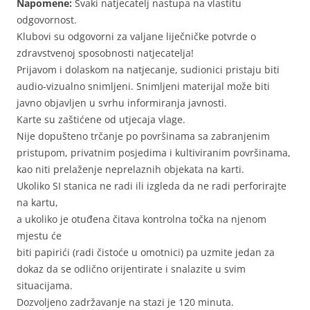
Napomene:
Svaki natjecatelj nastupa na vlastitu
odgovornost.
Klubovi su odgovorni za valjane liječničke potvrde o
zdravstvenoj sposobnosti natjecatelja!
Prijavom i dolaskom na natjecanje, sudionici pristaju biti
audio-vizualno snimljeni. Snimljeni materijal može biti
javno objavljen u svrhu informiranja javnosti.
Karte su zaštićene od utjecaja vlage.
Nije dopušteno trčanje po površinama sa zabranjenim
pristupom, privatnim posjedima i kultiviranim površinama,
kao niti prelaženje neprelaznih objekata na karti.
Ukoliko SI stanica ne radi ili izgleda da ne radi perforirajte
na kartu,
a ukoliko je otuđena čitava kontrolna točka na njenom
mjestu će
biti papirići (radi čistoće u omotnici) pa uzmite jedan za
dokaz da se odlično orijentirate i snalazite u svim
situacijama.
Dozvoljeno zadržavanje na stazi je 120 minuta.