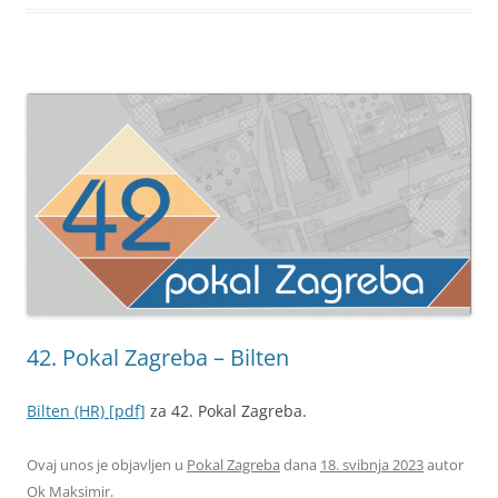
42. Pokal Zagreba – Bilten
Bilten (HR) [pdf]
za 42. Pokal Zagreba.
Ovaj unos je objavljen u
Pokal Zagreba
dana
18. svibnja 2023
autor
Ok Maksimir
.