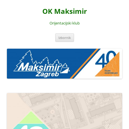
Skoči
do
OK Maksimir
sadržaja
Orijentacijski klub
Izbornik