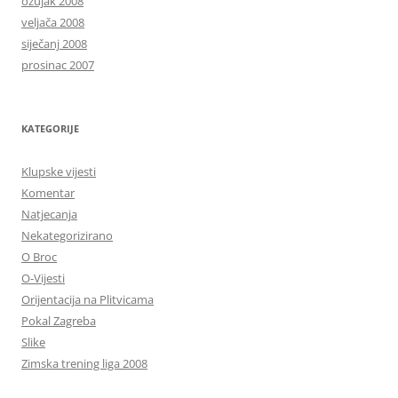
ožujak 2008
veljača 2008
siječanj 2008
prosinac 2007
KATEGORIJE
Klupske vijesti
Komentar
Natjecanja
Nekategorizirano
O Broc
O-Vijesti
Orijentacija na Plitvicama
Pokal Zagreba
Slike
Zimska trening liga 2008