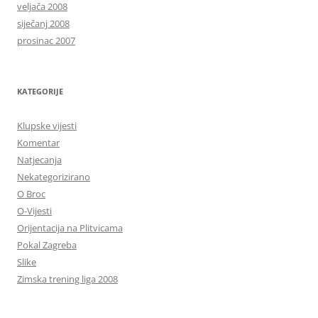
veljača 2008
siječanj 2008
prosinac 2007
KATEGORIJE
Klupske vijesti
Komentar
Natjecanja
Nekategorizirano
O Broc
O-Vijesti
Orijentacija na Plitvicama
Pokal Zagreba
Slike
Zimska trening liga 2008