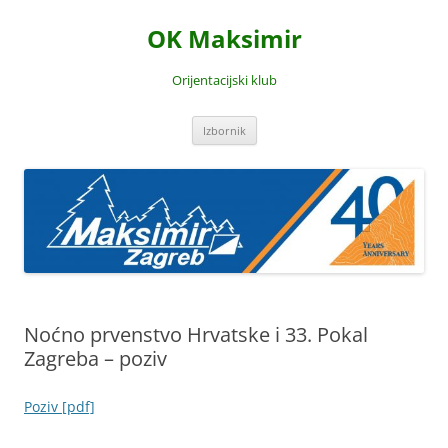
Skoči
do
OK Maksimir
sadržaja
Orijentacijski klub
Izbornik
Noćno prvenstvo Hrvatske i 33. Pokal
Zagreba – poziv
Poziv [pdf]