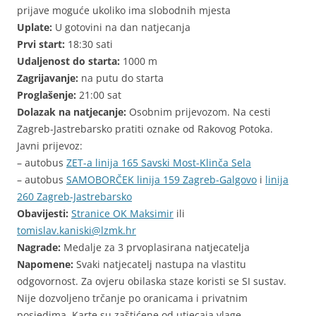
prijave moguće ukoliko ima slobodnih mjesta
Uplate:
U gotovini na dan natjecanja
Prvi start:
18:30 sati
Udaljenost do starta:
1000 m
Zagrijavanje:
na putu do starta
Proglašenje:
21:00 sat
Dolazak na natjecanje:
Osobnim prijevozom. Na cesti
Zagreb-Jastrebarsko pratiti oznake od Rakovog Potoka.
Javni prijevoz:
– autobus
ZET-a linija 165 Savski Most-Klinča Sela
– autobus
SAMOBORČEK linija 159 Zagreb-Galgovo
i
linija
260 Zagreb-Jastrebarsko
Obavijesti:
Stranice OK Maksimir
ili
tomislav.kaniski@lzmk.hr
Nagrade:
Medalje za 3 prvoplasirana natjecatelja
Napomene:
Svaki natjecatelj nastupa na vlastitu
odgovornost. Za ovjeru obilaska staze koristi se SI sustav.
Nije dozvoljeno trčanje po oranicama i privatnim
posjedima. Karte su zaštićene od utjecaja vlage.