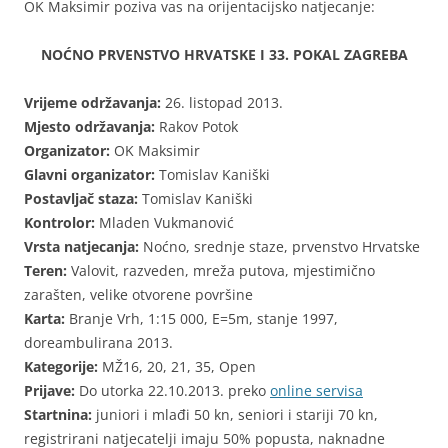
OK Maksimir poziva vas na orijentacijsko natjecanje:
NOĆNO PRVENSTVO HRVATSKE I 33. POKAL ZAGREBA
Vrijeme održavanja:
26. listopad 2013.
Mjesto održavanja:
Rakov Potok
Organizator:
OK Maksimir
Glavni organizator:
Tomislav Kaniški
Postavljač staza:
Tomislav Kaniški
Kontrolor:
Mladen Vukmanović
Vrsta natjecanja:
Noćno, srednje staze, prvenstvo Hrvatske
Teren:
Valovit, razveden, mreža putova, mjestimično
zarašten, velike otvorene površine
Karta:
Branje Vrh, 1:15 000, E=5m, stanje 1997,
doreambulirana 2013.
Kategorije:
MŽ16, 20, 21, 35, Open
Prijave:
Do utorka 22.10.2013. preko
online servisa
Startnina:
juniori i mlađi 50 kn, seniori i stariji 70 kn,
registrirani natjecatelji imaju 50% popusta, naknadne