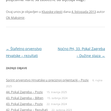
Ovaj unos je objavljen u
Klupske vijesti
dana
4. listopada 2013
autor
Ok Maksimir
.
Navigacija
←
Štafetno prvenstvo
Noćno PH, 33. Pokal Zagreba
objava
Hrvatske – rezultati
– Dužine staza
→
ZADNJE OBJAVE
Sprint prvenstvo Hrvatske u preciznoj orijentaciji – Poziv
6. rujna
2025
44. Pokal Zagreba – Poziv
15. travnja 2025
43. Pokal Zagreba – Bilten
15. svibnja 2024
43. Pokal Zagreba – Poziv
22. travnja 2024
42. Pokal Zagreba – Rezultati
22. svibnja 2023