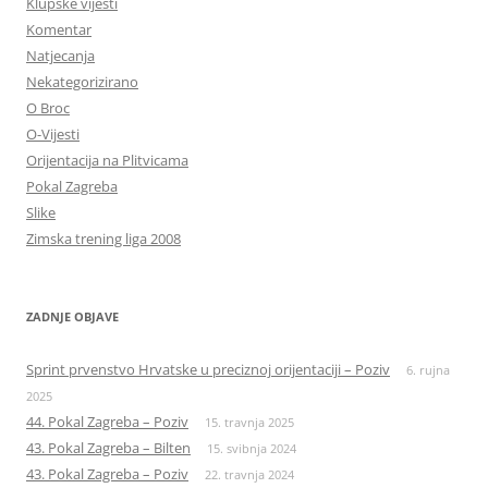
Klupske vijesti
Komentar
Natjecanja
Nekategorizirano
O Broc
O-Vijesti
Orijentacija na Plitvicama
Pokal Zagreba
Slike
Zimska trening liga 2008
ZADNJE OBJAVE
Sprint prvenstvo Hrvatske u preciznoj orijentaciji – Poziv
6. rujna
2025
44. Pokal Zagreba – Poziv
15. travnja 2025
43. Pokal Zagreba – Bilten
15. svibnja 2024
43. Pokal Zagreba – Poziv
22. travnja 2024