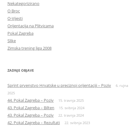
Nekategorizirano
O Broc
O-Vijesti
Orijentacija na Plitvicama
Pokal Zagreba
Slike
Zimska trening liga 2008
ZADNJE OBJAVE
Sprint prvenstvo Hrvatske u preciznoj orijentaciji – Poziv
6. rujna
2025
44. Pokal Zagreba – Poziv
15. travnja 2025
43. Pokal Zagreba – Bilten
15. svibnja 2024
43. Pokal Zagreba – Poziv
22. travnja 2024
42. Pokal Zagreba – Rezultati
22. svibnja 2023