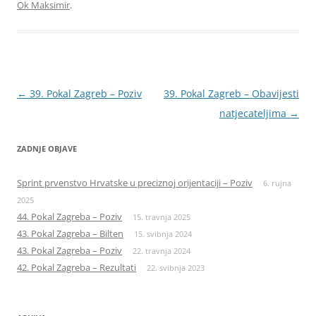
Ok Maksimir
.
Navigacija
←
39. Pokal Zagreb – Poziv
39. Pokal Zagreb – Obavijesti
objava
natjecateljima
→
ZADNJE OBJAVE
Sprint prvenstvo Hrvatske u preciznoj orijentaciji – Poziv
6. rujna
2025
44. Pokal Zagreba – Poziv
15. travnja 2025
43. Pokal Zagreba – Bilten
15. svibnja 2024
43. Pokal Zagreba – Poziv
22. travnja 2024
42. Pokal Zagreba – Rezultati
22. svibnja 2023