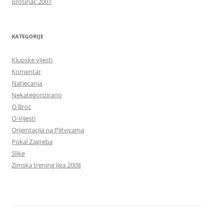
prosinac 2007
KATEGORIJE
Klupske vijesti
Komentar
Natjecanja
Nekategorizirano
O Broc
O-Vijesti
Orijentacija na Plitvicama
Pokal Zagreba
Slike
Zimska trening liga 2008