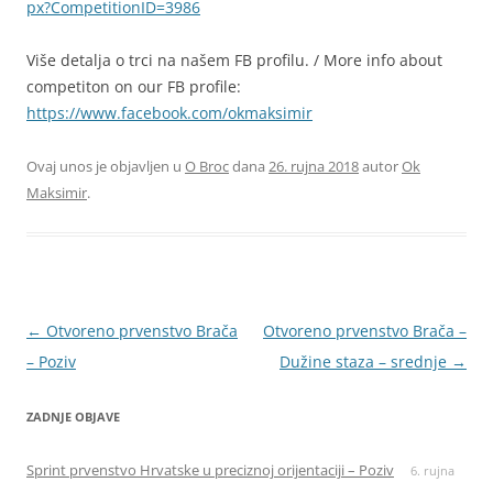
px?CompetitionID=3986
Više detalja o trci na našem FB profilu. / More info about
competiton on our FB profile:
https://www.facebook.com/okmaksimir
Ovaj unos je objavljen u
O Broc
dana
26. rujna 2018
autor
Ok
Maksimir
.
Navigacija
←
Otvoreno prvenstvo Brača
Otvoreno prvenstvo Brača –
objava
– Poziv
Dužine staza – srednje
→
ZADNJE OBJAVE
Sprint prvenstvo Hrvatske u preciznoj orijentaciji – Poziv
6. rujna