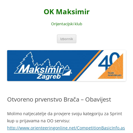
Skoči
do
OK Maksimir
sadržaja
Orijentacijski klub
Izbornik
Otvoreno prvenstvo Brača – Obavijest
Molimo natjecatelje da provjere svoju kategoriju za Sprint
kup u prijavama na OO servisu:
http://www.orienteeringonline.net/CompetitionBasicInfo.as