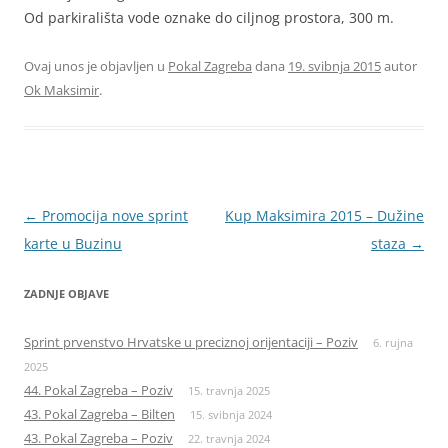
Od parkirališta vode oznake do ciljnog prostora, 300 m.
Ovaj unos je objavljen u
Pokal Zagreba
dana
19. svibnja 2015
autor
Ok Maksimir
.
Navigacija
←
Promocija nove sprint
Kup Maksimira 2015 – Dužine
objava
karte u Buzinu
staza
→
ZADNJE OBJAVE
Sprint prvenstvo Hrvatske u preciznoj orijentaciji – Poziv
6. rujna
2025
44. Pokal Zagreba – Poziv
15. travnja 2025
43. Pokal Zagreba – Bilten
15. svibnja 2024
43. Pokal Zagreba – Poziv
22. travnja 2024