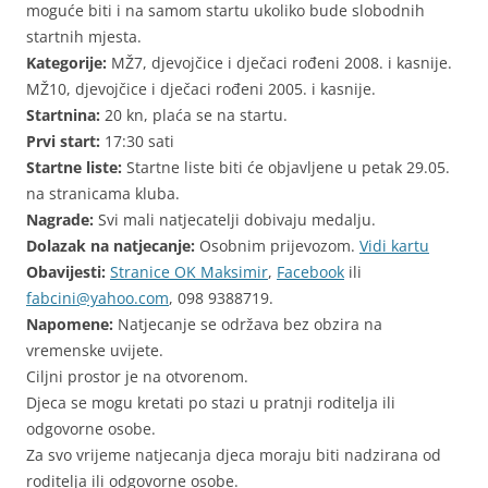
moguće biti i na samom startu ukoliko bude slobodnih
startnih mjesta.
Kategorije:
MŽ7, djevojčice i dječaci rođeni 2008. i kasnije.
MŽ10, djevojčice i dječaci rođeni 2005. i kasnije.
Startnina:
20 kn, plaća se na startu.
Prvi start:
17:30 sati
Startne liste:
Startne liste biti će objavljene u petak 29.05.
na stranicama kluba.
Nagrade:
Svi mali natjecatelji dobivaju medalju.
Dolazak na natjecanje:
Osobnim prijevozom.
Vidi kartu
Obavijesti:
Stranice OK Maksimir
,
Facebook
ili
fabcini@yahoo.com
, 098 9388719.
Napomene:
Natjecanje se održava bez obzira na
vremenske uvijete.
Ciljni prostor je na otvorenom.
Djeca se mogu kretati po stazi u pratnji roditelja ili
odgovorne osobe.
Za svo vrijeme natjecanja djeca moraju biti nadzirana od
roditelja ili odgovorne osobe.