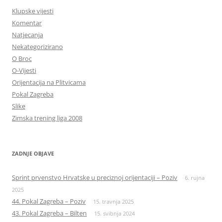
Klupske vijesti
Komentar
Natjecanja
Nekategorizirano
O Broc
O-Vijesti
Orijentacija na Plitvicama
Pokal Zagreba
Slike
Zimska trening liga 2008
ZADNJE OBJAVE
Sprint prvenstvo Hrvatske u preciznoj orijentaciji – Poziv
6. rujna
2025
44. Pokal Zagreba – Poziv
15. travnja 2025
43. Pokal Zagreba – Bilten
15. svibnja 2024