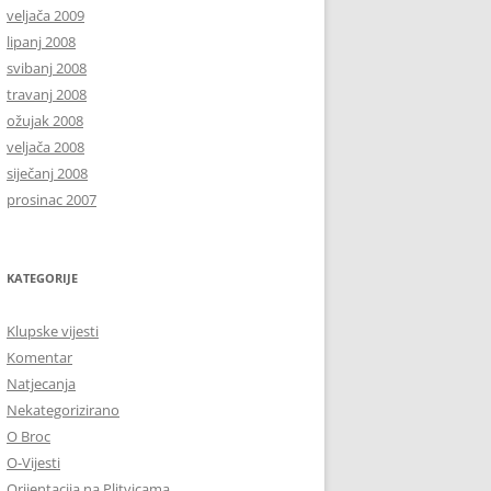
veljača 2009
lipanj 2008
svibanj 2008
travanj 2008
ožujak 2008
veljača 2008
siječanj 2008
prosinac 2007
KATEGORIJE
Klupske vijesti
Komentar
Natjecanja
Nekategorizirano
O Broc
O-Vijesti
Orijentacija na Plitvicama