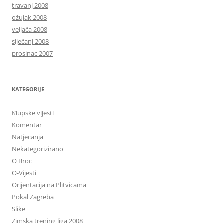
travanj 2008
ožujak 2008
veljača 2008
siječanj 2008
prosinac 2007
KATEGORIJE
Klupske vijesti
Komentar
Natjecanja
Nekategorizirano
O Broc
O-Vijesti
Orijentacija na Plitvicama
Pokal Zagreba
Slike
Zimska trening liga 2008