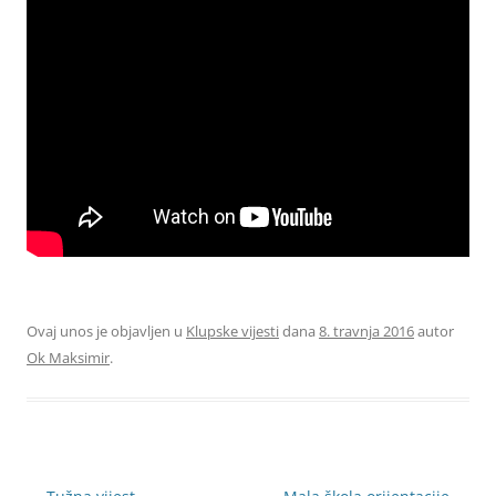
Ovaj unos je objavljen u
Klupske vijesti
dana
8. travnja 2016
autor
Ok Maksimir
.