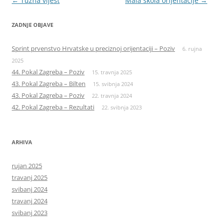
Navigacija
←
Tužna vijest
Mala škola orijentacije
→
objava
ZADNJE OBJAVE
Sprint prvenstvo Hrvatske u preciznoj orijentaciji – Poziv
6. rujna
2025
44. Pokal Zagreba – Poziv
15. travnja 2025
43. Pokal Zagreba – Bilten
15. svibnja 2024
43. Pokal Zagreba – Poziv
22. travnja 2024
42. Pokal Zagreba – Rezultati
22. svibnja 2023
ARHIVA
rujan 2025
travanj 2025
svibanj 2024
travanj 2024
svibanj 2023