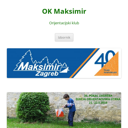
Skoči
do
OK Maksimir
sadržaja
Orijentacijski klub
Izbornik