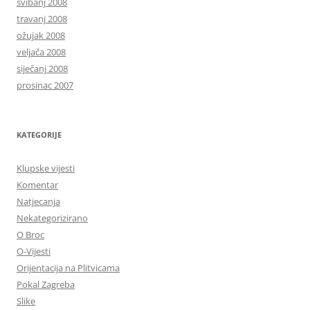
svibanj 2008
travanj 2008
ožujak 2008
veljača 2008
siječanj 2008
prosinac 2007
KATEGORIJE
Klupske vijesti
Komentar
Natjecanja
Nekategorizirano
O Broc
O-Vijesti
Orijentacija na Plitvicama
Pokal Zagreba
Slike